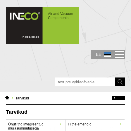
IN-ECO - Air and Vacuum Components -
Aereerimiselemendid, filtrid, kaitseklapid,
Air and Vacuum
manomeetrid ja mürasummutid puhuritele
Components
ja vaakumpumpadele
in-eco.co.ee
EE
Home
Tagasi
Tarvikud
page
Tarvikud
Õhufiltrid integreeritud
Filtrielemendid
mürasummutusega