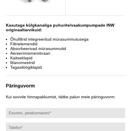
Kasutage külgkanaliga puhurite/vaakumpumpade INW
originaaltarvikuid:
Õhufiltrid integreeritud mürasummutusega
Filtrielemendid
Absorbeerivad mürasummutid
Aereerimismembraan
Kaitseklapid
Manomeetrid
Tagasilöögiklapid
Päringuvorm
Kui soovite hinnapakkumist, täitke palun meie päringuvorm.