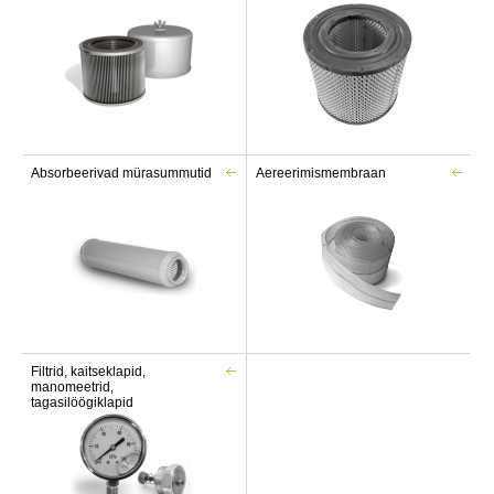
Absorbeerivad mürasummutid
Aereerimismembraan
Filtrid, kaitseklapid,
manomeetrid,
tagasilöögiklapid