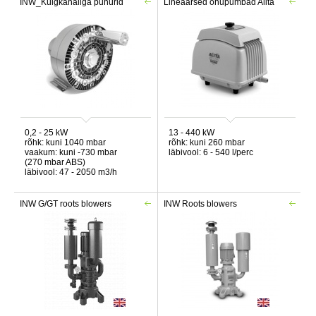
INW_Külgkanaliga puhurid
Lineaarsed õhupumbad Alita
0,2 - 25 kW
13 - 440 kW
rõhk: kuni 1040 mbar
rõhk: kuni 260 mbar
vaakum: kuni -730 mbar
läbivool: 6 - 540 l/perc
(270 mbar ABS)
läbivool: 47 - 2050 m3/h
INW G/GT roots blowers
INW Roots blowers