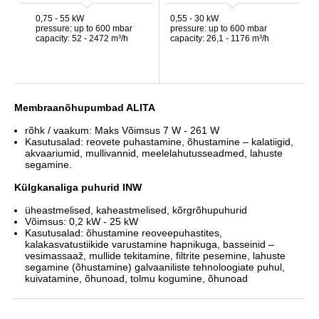
0,75 - 55 kW
0,55 - 30 kW
pressure: up to 600 mbar
pressure: up to 600 mbar
capacity: 52 - 2472 m³/h
capacity: 26,1 - 1176 m³/h
Membraanõhupumbad ALITA
rõhk / vaakum: Maks Võimsus 7 W - 261 W
Kasutusalad: reovete puhastamine, õhustamine – kalatiigid,
akvaariumid, mullivannid, meelelahutusseadmed, lahuste
segamine.
Külgkanaliga puhurid
INW
üheastmelised, kaheastmelised, kõrgrõhupuhurid
Võimsus: 0,2 kW - 25 kW
Kasutusalad: õhustamine reoveepuhastites,
kalakasvatustiikide varustamine hapnikuga, basseinid –
vesimassaaž, mullide tekitamine, filtrite pesemine, lahuste
segamine (õhustamine) galvaaniliste tehnoloogiate puhul,
kuivatamine, õhunoad, tolmu kogumine, õhunoad