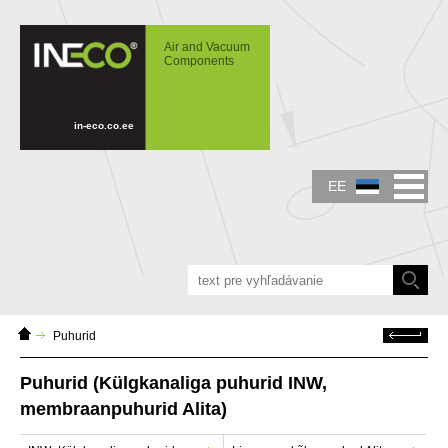
IN-ECO - Air and Vacuum Components -
Lineaarsed õhupumbad Alita, Külgkanaliga
Air and Vacuum
puhurid INW
Components
in-eco.co.ee
EE
Home
Tagasi
Puhurid
page
Puhurid (Külgkanaliga puhurid INW,
membraanpuhurid Alita)